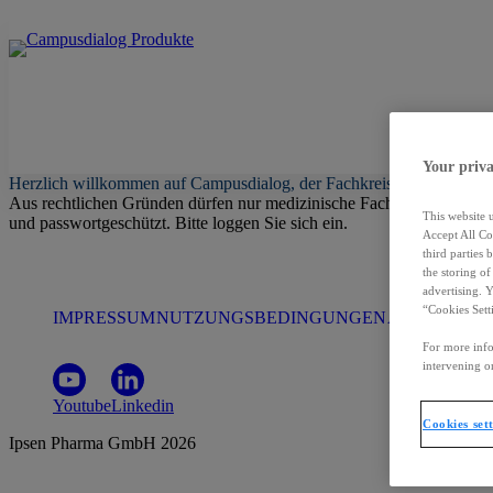
Your priva
Herzlich willkommen auf Campusdialog, der Fachkreisseite der Ipsen
Aus rechtlichen Gründen dürfen nur medizinische Fachkreise Informat
This website 
und passwortgeschützt. Bitte loggen Sie sich ein.
Accept All Co
third parties
the storing o
advertising. 
“Cookies Sett
IMPRESSUM
NUTZUNGSBEDINGUNGEN
AGB
DATEN
For more info
intervening on
Youtube
Linkedin
Cookies set
Ipsen Pharma GmbH
2026