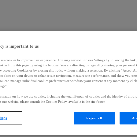
cy is important to us
 Produkte
ionen über verschreibungspflichtige Medikamente erhalten. Dieser Bere
uses cookies to improve user experience. You may review Cookies Settings by following the link, 
okies from this page by using the buttons. You are directing us regarding sharing your personal 
 by accepting Cookies or by closing this notice without making a selection. By clicking “Accept Al
f cookies on your device to enhance site navigation, measure site performance, and show you per
You can manage individual cookies preferences or withdraw your consent at any moment by click
ings”.
SCHUTZ
MED. ANFRAGE – NEBENWIRKUNGSMELDUNG
KO
rmation on how we use cookies, including the total lifespan of cookies and the identity of third p
 our website, please consult the Cookies Policy, available in the site footer.
tings
Reject all
Acc