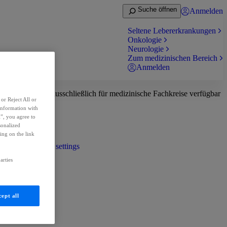
Suche öffnen
Anmelden
Seltene Lebererkrankungen
Onkologie
Neurologie
Zum medizinischen Bereich
Anmelden
ich ist deshalb ausschließlich für medizinische Fachkreise verfügbar
or Reject All or
information with
l”, you agree to
sonalized
ing on the link
NTAKT
Cookies settings
arties
ept all